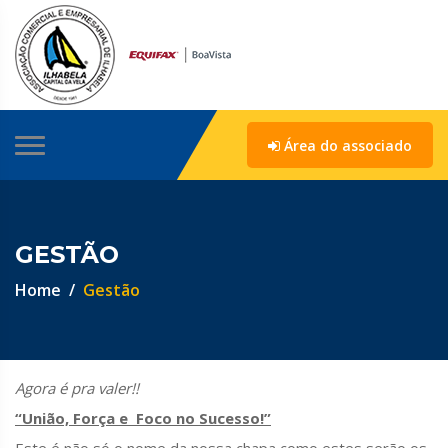
Área do associado
GESTÃO
Home
Gestão
Agora é pra valer!!
“União, Força e Foco no Sucesso!”