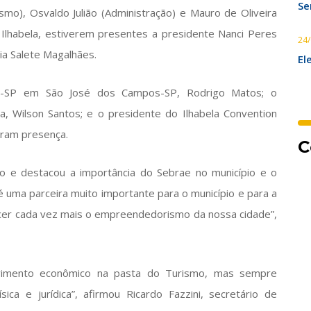
Se
mo), Osvaldo Julião (Administração) e Mauro de Oliveira
Ilhabela, estiverem presentes a presidente Nanci Peres
24
ia Salete Magalhães.
El
ae-SP em São José dos Campos-SP, Rodrigo Matos; o
a, Wilson Santos; e o presidente do Ilhabela Convention
aram presença.
C
eito e destacou a importância do Sebrae no município e o
é uma parceira muito importante para o município e para a
lecer cada vez mais o empreendedorismo da nossa cidade”,
lvimento econômico na pasta do Turismo, mas sempre
ca e jurídica”, afirmou Ricardo Fazzini, secretário de