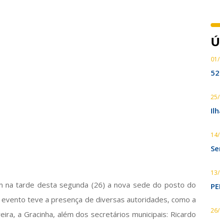
Ú
01
52
25
Il
14
Se
13
am na tarde desta segunda (26) a nova sede do posto do
PE
O evento teve a presença de diversas autoridades, como a
26
eira, a Gracinha, além dos secretários municipais: Ricardo